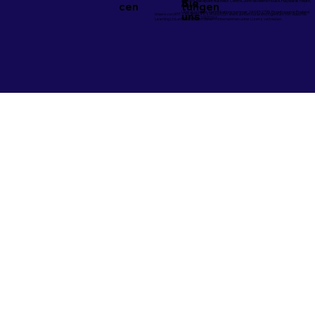
n
Sie
@2024 Basepoint Business Centre, John de Mierre House, Haywards Heath,
tungen
cen
RH16 1UA
Umsatzsteuer-Identifikationsnummer 240452735. Eingetragen in England
uns
Unsere von IATP, CPD, IIRSM, IFE, ILM und IOSH anerkannten Kurse sind Eigentum von VideoTile
und Wales 10031916
Learning Ltd und werden von diesem Unternehmen unter Lizenz vertrieben.