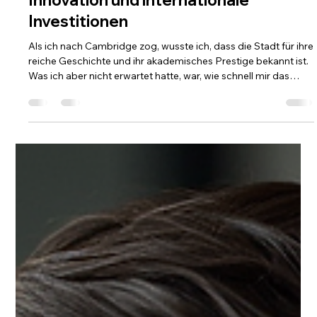
lynnemartin28
30. Okt. 2025
2 Min. Lesezeit
Cambridge im Fokus: Ein Zentrum für
Innovation und internationale
Investitionen
Als ich nach Cambridge zog, wusste ich, dass die Stadt für ihre
reiche Geschichte und ihr akademisches Prestige bekannt ist.
Was ich aber nicht erwartet hatte, war, wie schnell mir das
enorme Potenzial dieser Stadt bewusst werden würde – für
Unternehmer, Investoren und globale Unternehmen
gleichermaßen. Cambridge ist mehr als nur eine
Universitätsstadt. Sie ist ein florierendes Ökosystem, in dem
Wissenschaft, Technologie und Wirtschaft aufeinandertreffen.
Mit über 5.000 innov