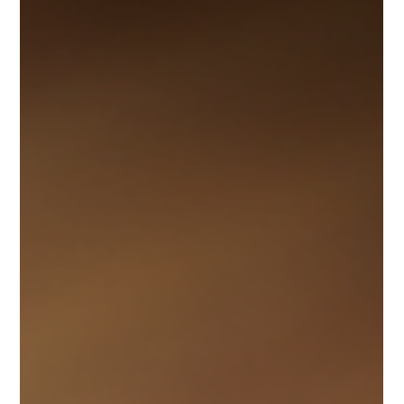
lynnemartin28
13. Okt. 2025
3 Min. Lesezeit
Den neuen Verifizierungsprozess
gemäß dem Economic Crime and
Corporate Transparency Act 2023
verstehen
Der Economic Crime and Corporate Transparency Act 2023
stellt einen Wendepunkt für in Großbritannien tätige
Unternehmen dar. Angesichts...