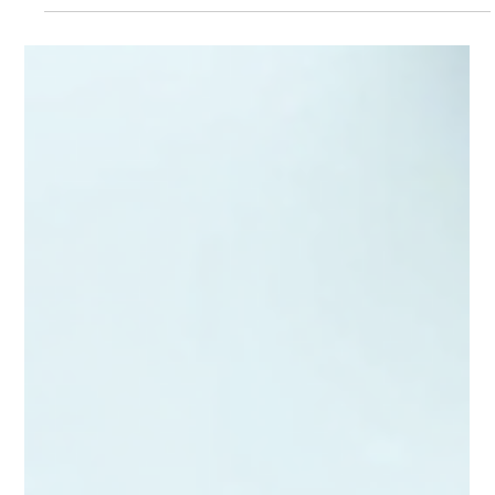
lynnemartin28
28. Okt. 2025
2 Min. Lesezeit
Änderungen im britischen
Steuerrecht im April 2026: Was Sie
wissen müssen
Mit dem Beginn des neuen Steuerjahres bringt der April 2026
eine Reihe wichtiger Änderungen in der britischen
Steuergesetzgebung mit sich. Ob Einzelunternehmer,
Vermieter, Investor oder Geschäftsinhaber – es ist wichtig zu
verstehen, wie sich diese Neuerungen auf Ihre Finanzplanung
auswirken können. Hier eine Übersicht der wichtigsten
Änderungen: Making Tax Digital (MTD) für die
Einkommensteuer Wer ist betroffen? Einzelunternehmer und
Vermieter mit einem Jahreseinkommen von ü