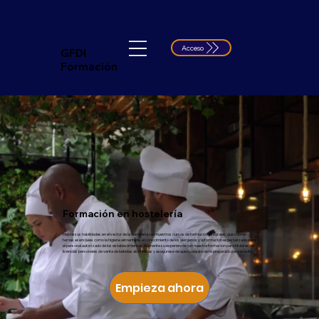
Acceso
GFDI
Formación
Formación en hostelería
Mejore sus habilidades en el sector de la hostelería con nuestros cursos de formación integrales, que cubren
temas esenciales como la higiene alimentaria, el conocimiento de los alérgenos y la formación especializada para
el personal autorizado de los establecimientos. Aumente su experiencia con nuestra formación para titulares de
licencias personales de venta de bebidas alcohólicas y asegúrese de que su equipo esté preparado para el éxito.
Empieza ahora