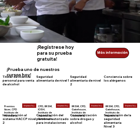
¡Regístrese hoy
para su prueba
Más información
gratuita!
¡Prueba uno de nuestros
cursos hoy!
Titular de licencia
Seguridad
Seguridad
Conciencia sobre
personal para venta
alimentaria de nivel 1
alimentaria de nivel
los alérgenos
de alcohol
2
Empieza hoy
Empieza hoy
Empieza hoy
Empieza hoy
Premios
CPD, IIRSM,
IIRSM, CPD,
IIRSM, CPD,
láser, CPD
IOSH,
Gatehouse,
Gatehouse,
Instituto de
Instituto de
Instituto de
Instituto de
Introducción al
Capacitación del
Concientización
Supervisión de la
Hostelería
Hostelería,
Hostelería
Hostelería
sistema HACCP nivel
personal autorizado
sobre drogas y
seguridad
Gatehouse
2
para instalaciones
alcohol
alimentaria
Nivel 3