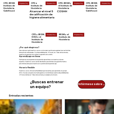
CPD, IIRSM,
CPD e
CPD, IIRSM y
CPD, IIRSM,
Empieza hoy
Empieza hoy
Empieza hoy
Empieza hoy
Instituto de
Instituto de
el Instituto de
Instituto de
Hostelería,
Hostelería
Hostelería
Hostelería,
Gatehouse
Gatehouse
Alcanzar el nivel 5
COSHH
de calificación de
higiene alimentaria
CPD y IIRSM,
IIRSM y el
Empieza hoy
Empieza hoy
IOSH y el
Instituto de
Instituto de
Hostelería
Hostelería
¿Por qué elegirnos?
Descubra por qué nuestros cursos son la mejor opción para quienes buscan tutorías
interactivas individuales. Con disponibilidad las 24 horas, los 7 días de la semana,
nuestros programas de confianza garantizan su éxito.
Aprendizaje en línea
Participe en una experiencia de aprendizaje en línea con nuestros tutores
expertos. Nuestros cursos están diseñados para brindar una guía informativa
pero interesante para maximizar su potencial de aprendizaje.
Horario flexible
Nuestros cursos ofrecen la flexibilidad que necesitas para aprender a tu propio
ritmo. Ya seas una persona madrugadora o noctámbula, nuestra disponibilidad las
24 horas del día, los 7 días de la semana, se adapta a tu horario.
¿Buscas entrenar
Infórmese sobre nuestros descuentos por volumen
un equipo?
Entradas recientes